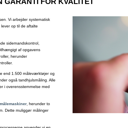
IN GARANTI FOR KVALITET
ssen. Vi arbejder systematisk
lever op til de aftalte
nde sidemandskontrol,
 Afhængigt af opgavens
oller, herunder
roller.
re end 1.500 måleværktøjer og
der også tandhjulsmåling. Alle
iner i overensstemmelse med
målemaskiner
, herunder to
um. Dette muliggør målinger
onsprocesserne anvender vi en