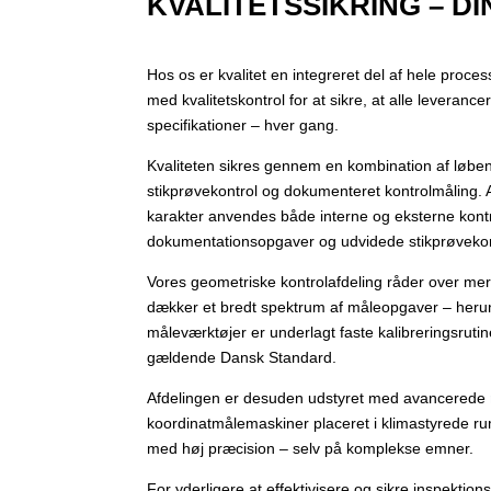
KVALITETSSIKRING – D
Hos os er kvalitet en integreret del af hele proce
med kvalitetskontrol for at sikre, at alle leverancer 
specifikationer – hver gang.
Kvaliteten sikres gennem en kombination af løbe
stikprøvekontrol og dokumenteret kontrolmåling.
karakter anvendes både interne og eksterne kontr
dokumentationsopgaver og udvidede stikprøvekont
Vores geometriske kontrolafdeling råder over me
dækker et bredt spektrum af måleopgaver – herun
måleværktøjer er underlagt faste kalibreringsrut
gældende Dansk Standard.
Afdelingen er desuden udstyret med avancerede
koordinatmålemaskiner placeret i klimastyrede r
med høj præcision – selv på komplekse emner.
For yderligere at effektivisere og sikre inspekti